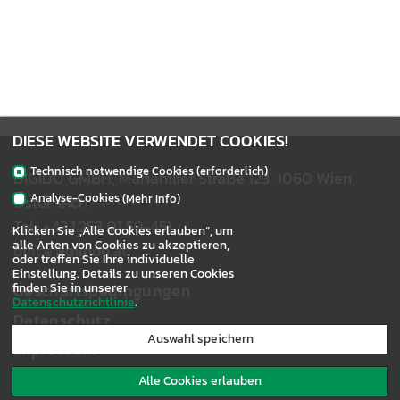
DIESE WEBSITE VERWENDET COOKIES!
Technisch notwendige Cookies (erforderlich)
DIGIDO GMBH, Mariahilfer Straße 123, 1060 Wien,
Analyse-Cookies
Österreich
(Mehr Info)
_pk_id
Wird für die Websiteanalyse verwendet
Tel.:
+43.1.253 01 59-451
Klicken Sie „Alle Cookies erlauben“, um
Diese Cookies sammeln aggregierte Informationen darüber, wie unsere Website
alle Arten von Cookies zu akzeptieren,
office@digido.at
genutzt wird.
oder treffen Sie Ihre individuelle
Einstellung. Details zu unseren Cookies
finden Sie in unserer
Geschäftsbedingungen
Datenschutzrichtlinie
.
Datenschutz
Auswahl speichern
Impressum
Alle Cookies erlauben